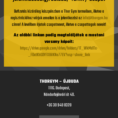
Befizetés kizárólag készpénzben a Thor Gym termeiben, illetve a
regisztrációhoz várjuk emailen is a jelentkezést az
info@thorgym.hu
címre! A levélben írjatok csapatnevet, illetve a csapattagok neveit!
Az alábbi linken pedig megtaláljátok a mostani
verseny képeit:
https://drive.google.com/drive/folders/1T_WkMdlTx-
_FOxtKh6OYFX8iIKNa77EV?usp=share_link
THORGYM – ÚJBUDA
1116. Budapest,
Nándorfejérvári út 40.
+36 30 948 8328