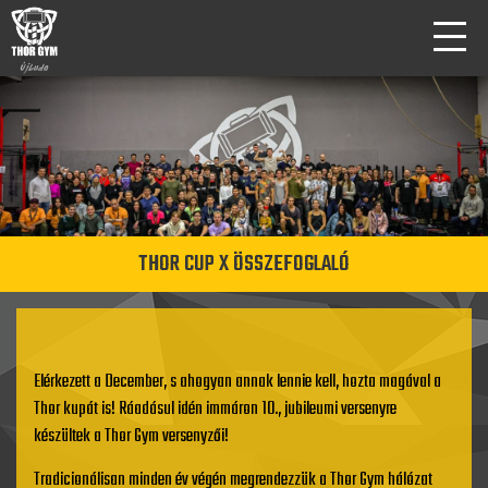
THOR CUP X ÖSSZEFOGLALÓ
Elérkezett a December, s ahogyan annak lennie kell, hozta magával a
Thor kupát is! Ráadásul idén immáron 10., jubileumi versenyre
készültek a Thor Gym versenyzői!
Tradicionálisan minden év végén megrendezzük a Thor Gym hálózat