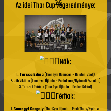
Az idei Thor Cup végeredménye:
Nők:
1
. Tarcsa Edina
(Thor Gym Debrecen – Balatoni Zsolt)
2. Jób Viktória (Thor Gym Újbuda – PredaThors/Nyárasdi Zsombor)
3. Tarczali Patrícia (Thor Gym Újbuda – Becher Kristof)
Férfiak:
1.
Somogyi Gergely
(Thor Gym Újbuda – PredaThors/Nyárasdi