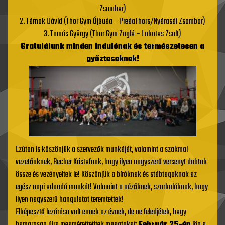
Zsombor)
2. Tárnok Dávid (Thor Gym Újbuda – PredaThors/Nyárasdi Zsombor)
3. Tamás György (Thor Gym Zugló – Lakatos Zsolt)
Gratulálunk minden indulónak és természetesen a
győzteseknek!
Ezúton is köszönjük a szervezők munkáját, valamint a szakmai
vezetőnknek, Becher Kristofnak, hogy ilyen nagyszerű versenyt dobtak
össze és vezényeltek le! Köszönjük a bíróknak és stábtagoknak az
egész napi odaadó munkát! Valamint a nézőknek, szurkolóknak, hogy
ilyen nagyszerű hangulatot teremtettek!
Elképesztő lezárása volt ennek az évnek, de ne feledjétek, hogy